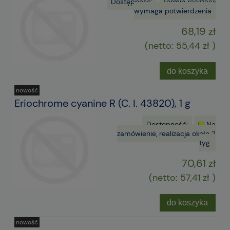
Dostępność:
Termin realizacji
wymaga potwierdzenia
68,19 zł
(netto:
55,44 zł
)
do koszyka
nowość
Eriochrome cyanine R (C. I. 43820), 1 g
Dostępność:
Na
zamówienie, realizacja około 2
tyg.
70,61 zł
(netto:
57,41 zł
)
do koszyka
nowość