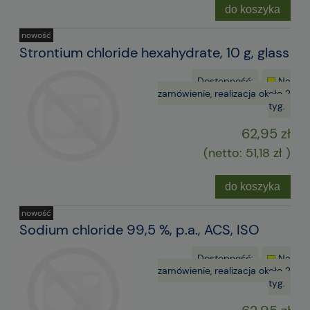
do koszyka
nowość
Strontium chloride hexahydrate, 10 g, glass
Dostępność:
Na
zamówienie, realizacja około 2
tyg.
62,95 zł
(netto:
51,18 zł
)
do koszyka
nowość
Sodium chloride 99,5 %, p.a., ACS, ISO
Dostępność:
Na
zamówienie, realizacja około 2
tyg.