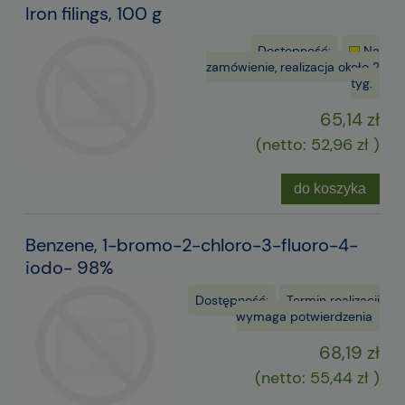
Iron filings, 100 g
Dostępność:
Na
zamówienie, realizacja około 2
tyg.
65,14 zł
(netto:
52,96 zł
)
do koszyka
Benzene, 1-bromo-2-chloro-3-fluoro-4-
iodo- 98%
Dostępność:
Termin realizacji
wymaga potwierdzenia
68,19 zł
(netto:
55,44 zł
)