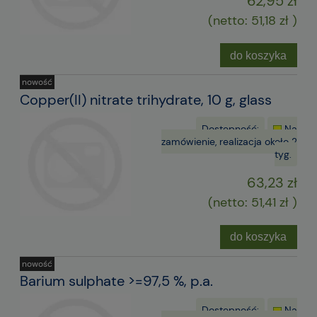
62,95 zł
(netto:
51,18 zł
)
do koszyka
nowość
Copper(II) nitrate trihydrate, 10 g, glass
Dostępność:
Na
zamówienie, realizacja około 2
tyg.
63,23 zł
(netto:
51,41 zł
)
do koszyka
nowość
Barium sulphate >=97,5 %, p.a.
Dostępność:
Na