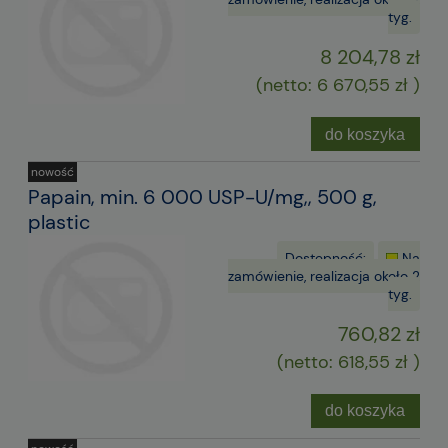
tyg.
8 204,78 zł
(netto:
6 670,55 zł
)
do koszyka
nowość
Papain, min. 6 000 USP-U/mg,, 500 g,
plastic
Dostępność:
Na
zamówienie, realizacja około 2
tyg.
760,82 zł
(netto:
618,55 zł
)
do koszyka