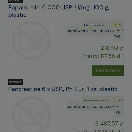
nowość
Papain, min. 6 000 USP-U/mg,, 100 g,
plastic
Dostępność:
Na
zamówienie, realizacja około 2
tyg.
218,40 zł
(netto:
177,56 zł
)
do koszyka
nowość
Pancreatine 6 x USP,, Ph. Eur., 1 kg, plastic
Dostępność:
Na
zamówienie, realizacja około 2
tyg.
3 497,57 zł
(netto:
2 843,55 zł
)