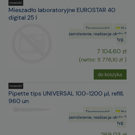
nowość
Mieszadło laboratoryjne EUROSTAR 40
digital 25 l
Dostępność:
Na
zamówienie, realizacja około 2
tyg.
7 104,60 zł
(netto:
5 776,10 zł
)
do koszyka
nowość
Pipette tips UNIVERSAL 100-1200 µl, refill,
960 un
Dostępność:
Na
zamówienie, realizacja około 2
tyg.
269,03 zł