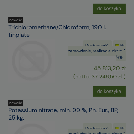
do koszyka
nowość
Trichloromethane/Chloroform, 190 l,
tinplate
Dostępność:
Na
zamówienie, realizacja około 2
tyg.
45 813,20 zł
(netto:
37 246,50 zł
)
do koszyka
nowość
Potassium nitrate, min. 99 %, Ph. Eur., BP,
25 kg,
Dostępność:
Na
zamówienie, realizacja około 2