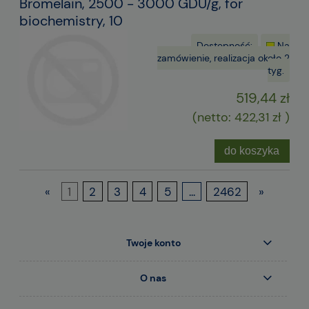
Bromelain, 2500 - 3000 GDU/g, for
biochemistry, 10
Dostępność:
Na
zamówienie, realizacja około 2
tyg.
519,44 zł
(netto:
422,31 zł
)
do koszyka
«
1
2
3
4
5
...
2462
»
Twoje konto
O nas