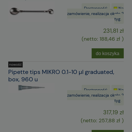
Dostępność:
Na
zamówienie, realizacja około 2
tyg.
231,81 zł
(netto:
188,46 zł
)
do koszyka
nowość
Pipette tips MIKRO 0.1-10 µl graduated,
box, 960 u
Dostępność:
Na
zamówienie, realizacja około 2
tyg.
317,19 zł
(netto:
257,88 zł
)