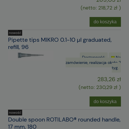
(netto:
218,72 zł
)
do koszyka
nowość
Pipette tips MIKRO 0.1-10 µl graduated,
refill, 96
Dostępność:
Na
zamówienie, realizacja około 2
tyg.
283,26 zł
(netto:
230,29 zł
)
do koszyka
nowość
Double spoon ROTILABO® rounded handle,
17 mm, 180