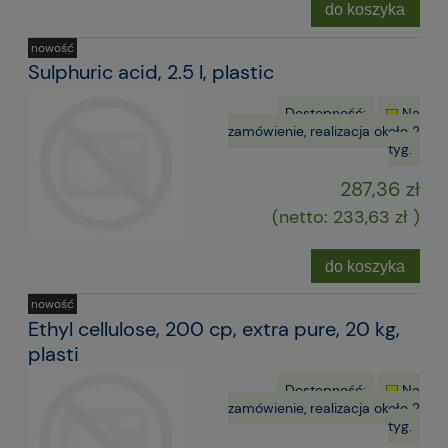
do koszyka
nowość
Sulphuric acid, 2.5 l, plastic
Dostępność:
Na
zamówienie, realizacja około 2
tyg.
287,36 zł
(netto:
233,63 zł
)
do koszyka
nowość
Ethyl cellulose, 200 cp, extra pure, 20 kg,
plasti
Dostępność:
Na
zamówienie, realizacja około 2
tyg.