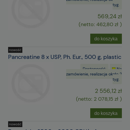
tyg.
569,24 zł
(netto:
462,80 zł
)
do koszyka
nowość
Pancreatine 8 x USP, Ph. Eur., 500 g, plastic
Dostępność:
Na
zamówienie, realizacja około 2
tyg.
2 556,12 zł
(netto:
2 078,15 zł
)
do koszyka
nowość