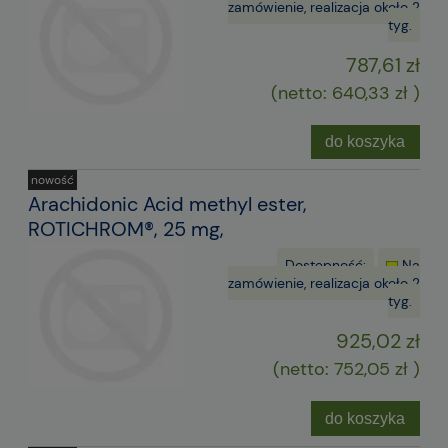
zamówienie, realizacja około 2
tyg.
787,61 zł
(netto:
640,33 zł
)
do koszyka
nowość
Arachidonic Acid methyl ester,
ROTICHROM®, 25 mg,
Dostępność:
Na
zamówienie, realizacja około 2
tyg.
925,02 zł
(netto:
752,05 zł
)
do koszyka