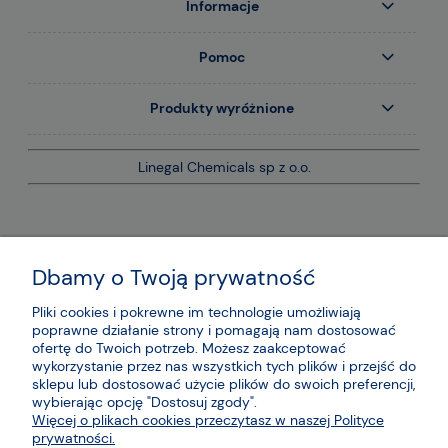
Informacje
Pomoc
Produkty wyróżnione
Linegal Chemicals sp z o.o.
Dbamy o Twoją prywatność
Pliki cookies i pokrewne im technologie umożliwiają
poprawne działanie strony i pomagają nam dostosować
ofertę do Twoich potrzeb. Możesz zaakceptować
wykorzystanie przez nas wszystkich tych plików i przejść do
sklepu lub dostosować użycie plików do swoich preferencji,
wybierając opcję "Dostosuj zgody".
Więcej o plikach cookies przeczytasz w naszej Polityce
prywatności.