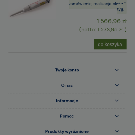
zamówienie, realizacja około 2
tyg.
1 566,96 zł
(netto:
1 273,95 zł
)
do koszyka
Twoje konto
O nas
Informacje
Pomoc
Produkty wyróżnione