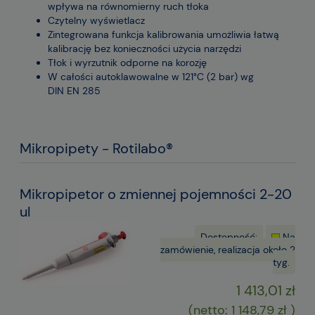
wpływa na równomierny ruch tłoka
Czytelny wyświetlacz
Zintegrowana funkcja kalibrowania umożliwia łatwą
kalibrację bez konieczności użycia narzędzi
Tłok i wyrzutnik odporne na korozję
W całości autoklawowalne w 121°C (2 bar) wg
DIN EN 285
Mikropipety - Rotilabo®
Mikropipetor o zmiennej pojemności 2-20
ul
Dostępność:
Na
zamówienie, realizacja około 2
tyg.
1 413,01 zł
(netto:
1 148,79 zł
)