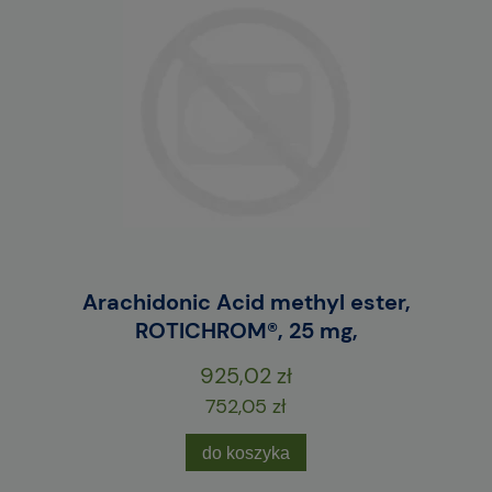
E
Arachidonic Acid methyl ester,
M
ROTICHROM®, 25 mg,
925,02 zł
752,05 zł
do koszyka