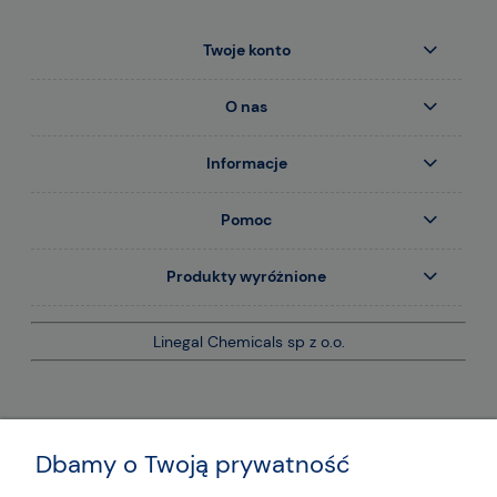
Twoje konto
O nas
Informacje
Pomoc
Produkty wyróżnione
Linegal Chemicals sp z o.o.
Dbamy o Twoją prywatność