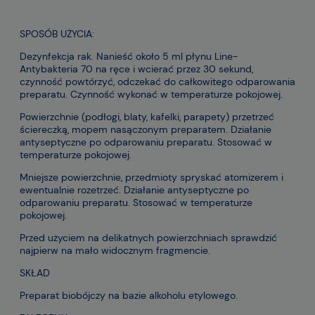
SPOSÓB UŻYCIA:
Dezynfekcja rak. Nanieść około 5 ml płynu Line-
Antybakteria 70 na ręce i wcierać przez 30 sekund,
czynność powtórzyć, odczekać do całkowitego odparowania
preparatu. Czynność wykonać w temperaturze pokojowej.
Powierzchnie (podłogi, blaty, kafelki, parapety) przetrzeć
ściereczką, mopem nasączonym preparatem. Działanie
antyseptyczne po odparowaniu preparatu. Stosować w
temperaturze pokojowej.
Mniejsze powierzchnie, przedmioty spryskać atomizerem i
ewentualnie rozetrzeć. Działanie antyseptyczne po
odparowaniu preparatu. Stosować w temperaturze
pokojowej.
Przed użyciem na delikatnych powierzchniach sprawdzić
najpierw na mało widocznym fragmencie.
SKŁAD
Preparat biobójczy na bazie alkoholu etylowego.