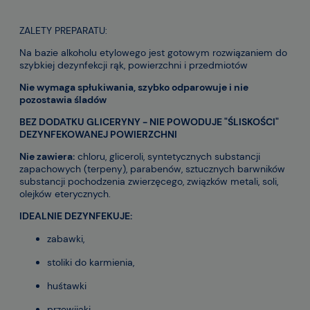
ZALETY PREPARATU:
Na bazie alkoholu etylowego jest gotowym rozwiązaniem do
szybkiej dezynfekcji rąk, powierzchni i przedmiotów
Nie wymaga spłukiwania, szybko odparowuje i nie
pozostawia śladów
BEZ DODATKU GLICERYNY - NIE POWODUJE "ŚLISKOŚCI"
DEZYNFEKOWANEJ POWIERZCHNI
Nie zawiera:
chloru, gliceroli, syntetycznych substancji
zapachowych (terpeny), parabenów, sztucznych barwników
substancji pochodzenia zwierzęcego, związków metali, soli,
olejków eterycznych.
IDEALNIE DEZYNFEKUJE:
zabawki,
stoliki do karmienia,
huśtawki
przewijaki