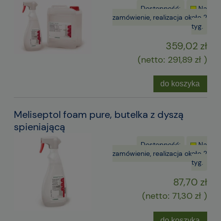
Dostępność:
Na
zamówienie, realizacja około 2
tyg.
359,02 zł
(netto:
291,89 zł
)
do koszyka
Meliseptol foam pure, butelka z dyszą
spieniającą
Dostępność:
Na
zamówienie, realizacja około 2
tyg.
87,70 zł
(netto:
71,30 zł
)
do koszyka