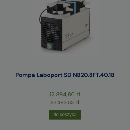
Pompa Laboport SD N820.3FT.40.18
Mi
12 894,86 zł
10 483,63 zł
do koszyka