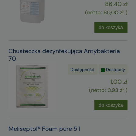
86,40 zł
(netto:
80,00 zł
)
do koszyka
Chusteczka dezynfekująca Antybakteria
70
Dostępność:
Dostępny
1,00 zł
(netto:
0,93 zł
)
do koszyka
Meliseptol® Foam pure 5 l