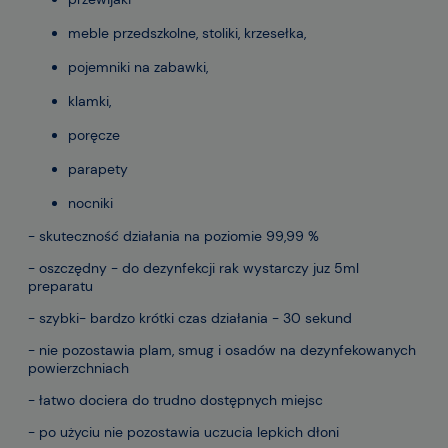
meble przedszkolne, stoliki, krzesełka,
pojemniki na zabawki,
klamki,
poręcze
parapety
nocniki
- skuteczność działania na poziomie 99,99 %
- oszczędny - do dezynfekcji rak wystarczy juz 5ml
preparatu
- szybki- bardzo krótki czas działania - 30 sekund
- nie pozostawia plam, smug i osadów na dezynfekowanych
powierzchniach
- łatwo dociera do trudno dostępnych miejsc
- po użyciu nie pozostawia uczucia lepkich dłoni