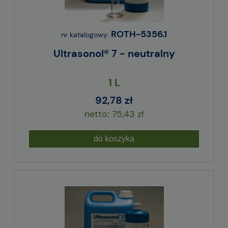
ROTH-5356.1
nr katalogowy:
Ultrasonol® 7 - neutralny
1 L
92,78 zł
75,43 zł
do koszyka