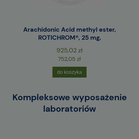
E
Arachidonic Acid methyl ester,
M
ROTICHROM®, 25 mg,
925,02 zł
752,05 zł
do koszyka
Kompleksowe wyposażenie
laboratoriów