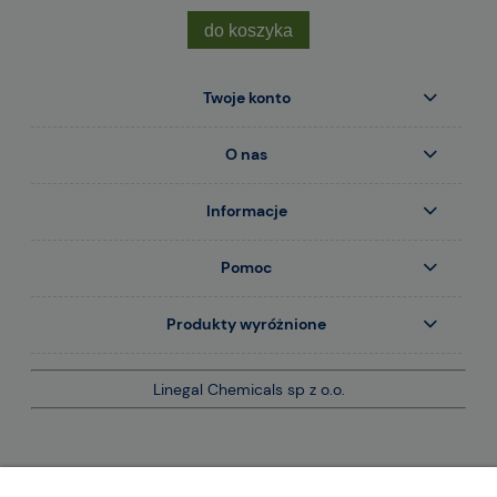
do koszyka
Twoje konto
O nas
Informacje
Pomoc
Produkty wyróżnione
Linegal Chemicals sp z o.o.