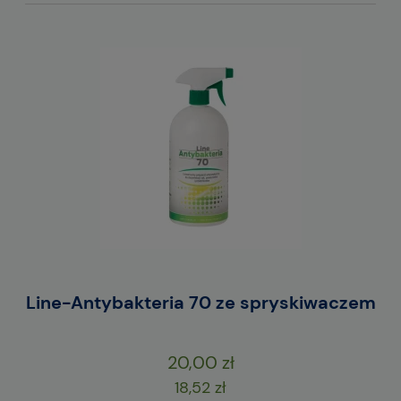
Line-Antybakteria 70 ze spryskiwaczem
M
20,00 zł
18,52 zł