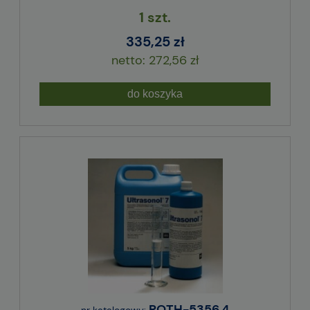
1 szt.
335,25 zł
272,56 zł
do koszyka
ROTH-5356.4
nr katalogowy: