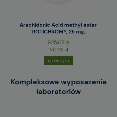
E
Arachidonic Acid methyl ester,
M
ROTICHROM®, 25 mg,
925,02 zł
752,05 zł
do koszyka
Kompleksowe wyposażenie
laboratoriów