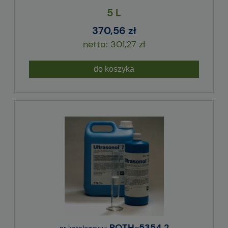
5 L
370,56 zł
301,27 zł
do koszyka
ROTH-5354.2
nr katalogowy: