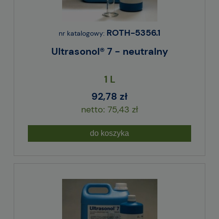
ROTH-5356.1
nr katalogowy:
Ultrasonol® 7 - neutralny
1 L
92,78 zł
75,43 zł
do koszyka