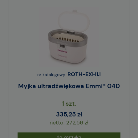
ROTH-EXH1.1
nr katalogowy:
Myjka ultradźwiękowa Emmi® 04D
1 szt.
335,25 zł
272,56 zł
do koszyka