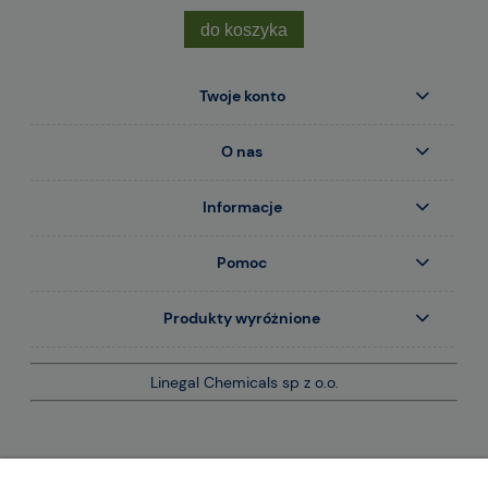
do koszyka
Twoje konto
O nas
Informacje
Pomoc
Produkty wyróżnione
Linegal Chemicals sp z o.o.