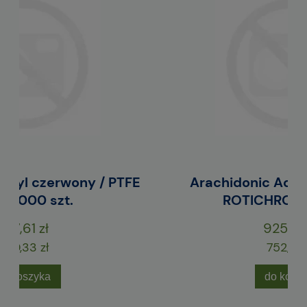
 PTFE
Arachidonic Acid methyl ester,
ROTICHROM®, 25 mg,
925,02 zł
752,05 zł
do koszyka