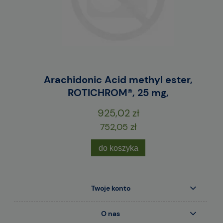
E
Arachidonic Acid methyl ester,
M
ROTICHROM®, 25 mg,
925,02 zł
752,05 zł
do koszyka
Twoje konto
O nas