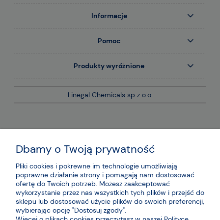
Informacje
Pomoc
Produkty wyróżnione
Linegal Chemicals sp z o.o.
Dbamy o Twoją prywatność
Pliki cookies i pokrewne im technologie umożliwiają
poprawne działanie strony i pomagają nam dostosować
ofertę do Twoich potrzeb. Możesz zaakceptować
wykorzystanie przez nas wszystkich tych plików i przejść do
sklepu lub dostosować użycie plików do swoich preferencji,
wybierając opcję "Dostosuj zgody".
Więcej o plikach cookies przeczytasz w naszej Polityce