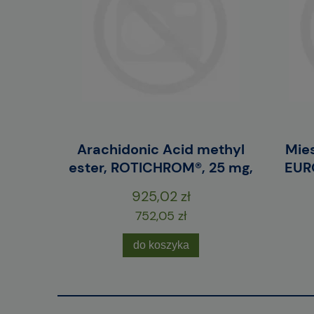
erwony /
Arachidonic Acid methyl
Mies
szt.
ester, ROTICHROM®, 25 mg,
EURO
925,02 zł
752,05 zł
do koszyka