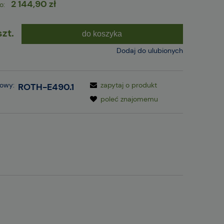
2 144,90 zł
o:
szt.
do koszyka
Dodaj do ulubionych
gowy:
zapytaj o produkt
ROTH-E490.1
poleć znajomemu