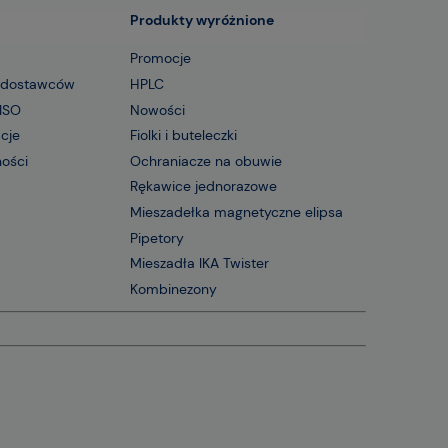
Produkty wyróżnione
Promocje
 dostawców
HPLC
 ISO
Nowości
acje
Fiolki i buteleczki
ności
Ochraniacze na obuwie
Rękawice jednorazowe
Mieszadełka magnetyczne elipsa
Pipetory
Mieszadła IKA Twister
Kombinezony