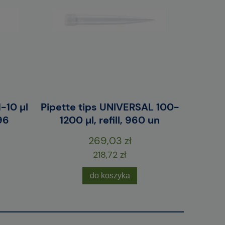
-10 µl
Pipette tips UNIVERSAL 100-
Pipette
96
1200 µl, refill, 960 un
grad
269,03 zł
218,72 zł
do koszyka