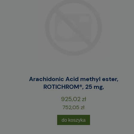
E
Arachidonic Acid methyl ester,
M
ROTICHROM®, 25 mg,
925,02 zł
752,05 zł
do koszyka