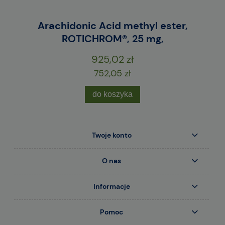
E
Arachidonic Acid methyl ester,
M
ROTICHROM®, 25 mg,
925,02 zł
752,05 zł
do koszyka
Twoje konto
O nas
Informacje
Pomoc