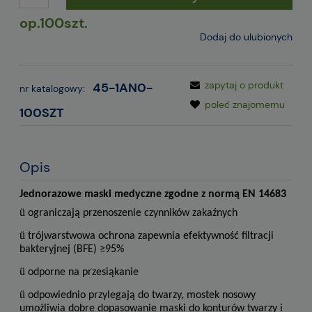
op.100szt.
Dodaj do ulubionych
zapytaj o produkt
45-1AN0-
nr katalogowy:
poleć znajomemu
100SZT
Opis
Jednorazowe maski medyczne zgodne z normą EN 14683
ü
ograniczają przenoszenie czynników zakaźnych
ü
trójwarstwowa ochrona zapewnia efektywność filtracji
bakteryjnej (BFE) ≥95%
ü
odporne na przesiąkanie
ü
odpowiednio przylegają do twarzy, mostek nosowy
umożliwia dobre dopasowanie maski do konturów twarzy i