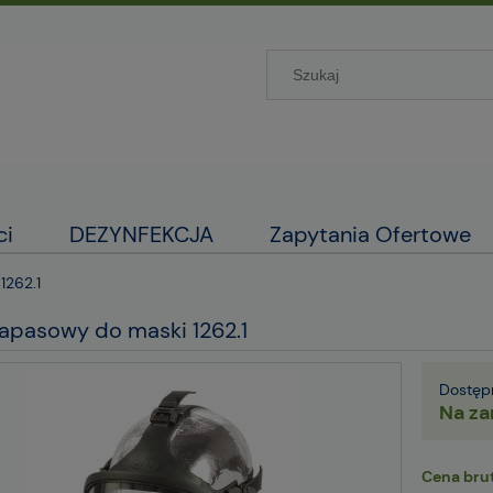
ci
DEZYNFEKCJA
Zapytania Ofertowe
1262.1
zapasowy do maski 1262.1
Dostęp
Na za
Cena brut