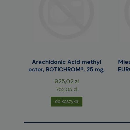
erwony /
Arachidonic Acid methyl
Mies
szt.
ester, ROTICHROM®, 25 mg,
EURO
925,02 zł
752,05 zł
do koszyka