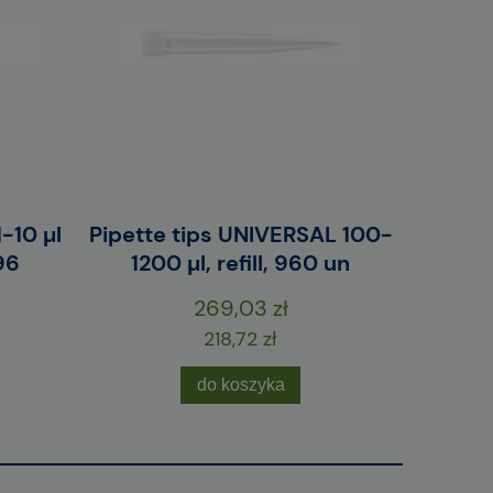
-10 µl
Pipette tips UNIVERSAL 100-
Pipette
96
1200 µl, refill, 960 un
grad
269,03 zł
218,72 zł
do koszyka