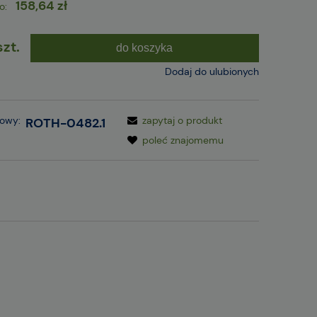
158,64 zł
o:
szt.
do koszyka
Dodaj do ulubionych
gowy:
zapytaj o produkt
ROTH-0482.1
poleć znajomemu