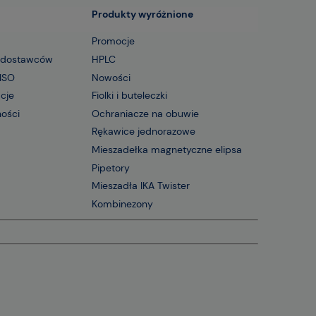
Produkty wyróżnione
Promocje
 dostawców
HPLC
 ISO
Nowości
acje
Fiolki i buteleczki
ności
Ochraniacze na obuwie
Rękawice jednorazowe
Mieszadełka magnetyczne elipsa
Pipetory
Mieszadła IKA Twister
Kombinezony