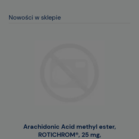
Nowości w sklepie
E
Arachidonic Acid methyl ester,
M
ROTICHROM®, 25 mg,