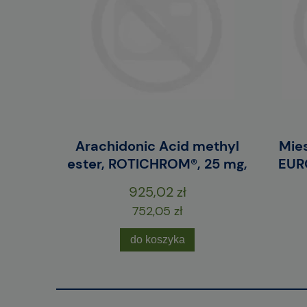
erwony /
Arachidonic Acid methyl
Mies
szt.
ester, ROTICHROM®, 25 mg,
EURO
925,02 zł
752,05 zł
do koszyka