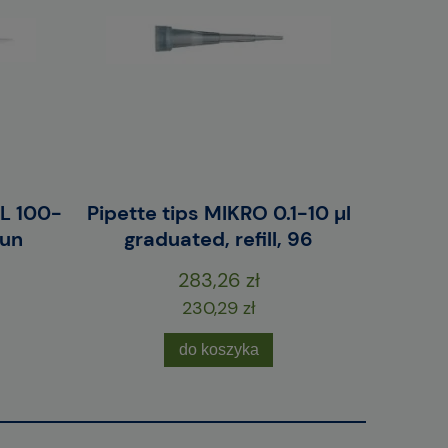
AL 100-
Pipette tips MIKRO 0.1-10 µl
Pipette
 un
graduated, refill, 96
grad
283,26 zł
230,29 zł
do koszyka