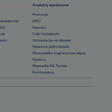
Produkty wyróżnione
Promocje
 dostawców
HPLC
 ISO
Nowości
acje
Fiolki i buteleczki
ności
Ochraniacze na obuwie
Rękawice jednorazowe
Mieszadełka magnetyczne elipsa
Pipetory
Mieszadła IKA Twister
Kombinezony