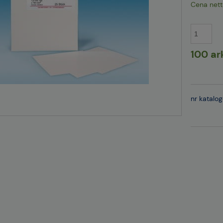
Cena nett
100 ar
nr katalo