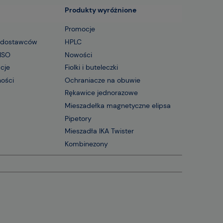
Produkty wyróżnione
Promocje
 dostawców
HPLC
 ISO
Nowości
acje
Fiolki i buteleczki
ności
Ochraniacze na obuwie
Rękawice jednorazowe
Mieszadełka magnetyczne elipsa
Pipetory
Mieszadła IKA Twister
Kombinezony