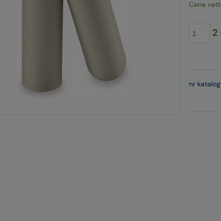
Cena nett
2 
nr katalo