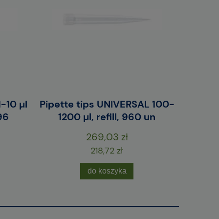
-10 µl
Pipette tips UNIVERSAL 100-
Pipette
96
1200 µl, refill, 960 un
grad
269,03 zł
218,72 zł
do koszyka