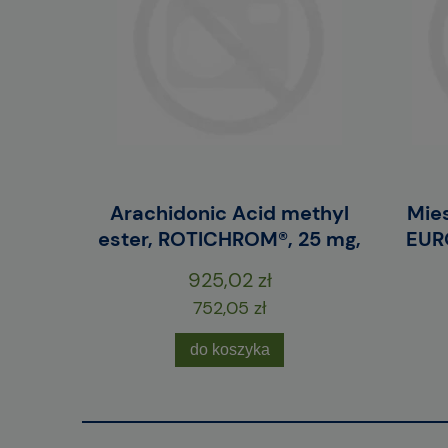
erwony /
Arachidonic Acid methyl
Mies
szt.
ester, ROTICHROM®, 25 mg,
EURO
925,02 zł
752,05 zł
do koszyka