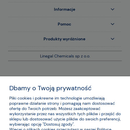
Informacje
Pomoc
Produkty wyróżnione
Linegal Chemicals sp z o.o.
Dbamy o Twoją prywatność
Pliki cookies i pokrewne im technologie umożliwiają
poprawne działanie strony i pomagają nam dostosować
ofertę do Twoich potrzeb. Możesz zaakceptować
wykorzystanie przez nas wszystkich tych plików i przejść do
sklepu lub dostosować użycie plików do swoich preferencji,
wybierając opcję "Dostosuj zgody".
Więcej o plikach cookies przeczytasz w naszej Polityce