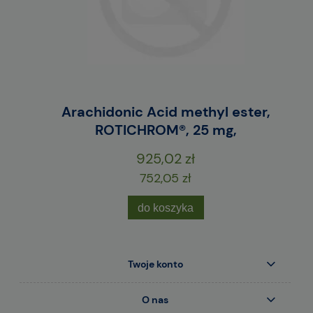
E
Arachidonic Acid methyl ester,
M
ROTICHROM®, 25 mg,
925,02 zł
752,05 zł
do koszyka
Twoje konto
O nas