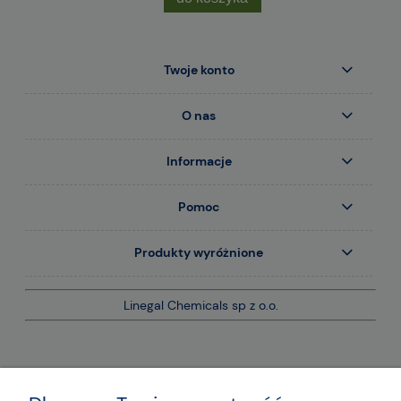
Twoje konto
O nas
Informacje
Pomoc
Produkty wyróżnione
Linegal Chemicals sp z o.o.