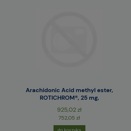
E
Arachidonic Acid methyl ester,
M
ROTICHROM®, 25 mg,
925,02 zł
752,05 zł
do koszyka